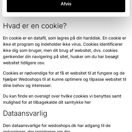
Ud over de personoplysninger, som du selv opgiver i forbindelse
Afvis
med kontakt til Wedoshops eller andre tjenester, anvender
Wedoshops cookies.
Hvad er en cookie?
En cookie er en datafil, som lagres på din harddisk. En cookie er
ikke et program og indeholder ikke virus. Cookies identificerer
ikke dig som bruger, men dit brug af websitet, dvs. cookies
genkender din navigering på sitet, husker om du har besøgt
websitet tidligere osv.
Cookies er nødvendige for at få et websitet til at fungere og de
hjælper Wedoshops til at kunne optimere og tilpasse websitet til
dine behov og interesser.
Du kan finde en oversigt over hvilke cookies vi benyttes samt
mulighed for at tilbagekalde dit samtykke her
Dataansvarlig
Den dataansvarlige for wedoshops.dk har adgang til de
oplysninger, der registreres om dig.