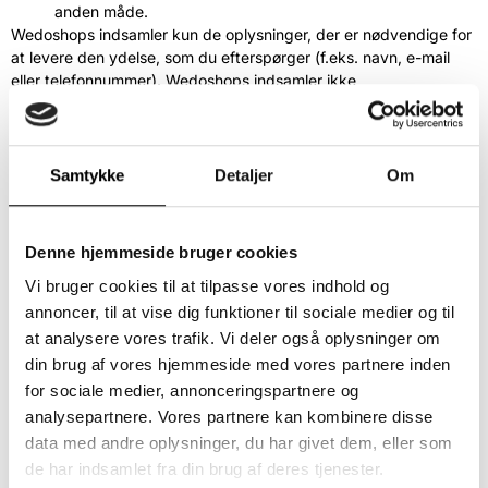
anden måde.
Wedoshops indsamler kun de oplysninger, der er nødvendige for
at levere den ydelse, som du efterspørger (f.eks. navn, e-mail
eller telefonnummer). Wedoshops indsamler ikke
personhenførbare oplysninger fra tredjemand om de besøgende.
Videregivelse af oplysninger
Samtykke
Detaljer
Om
Personoplysninger afgivet på dette website videregives kun til:
Wedoshops interne afdelinger.
Misbrugsregistre i henhold til gældende lov, hvis en kunde
Denne hjemmeside bruger cookies
udøver misbrug eller svindel over for Wedoshops.
Vi bruger cookies til at tilpasse vores indhold og
For at kunne videreudvikle og forbedre websitet fører
annoncer, til at vise dig funktioner til sociale medier og til
Wedoshops statistik over, hvordan de besøgende
at analysere vores trafik. Vi deler også oplysninger om
anvender sitet. Statistikken anvendes udelukkende i
din brug af vores hjemmeside med vores partnere inden
opsummeret form, f.eks. til at se hvilke sider og browsere
besøgende anvender mest.
for sociale medier, annonceringspartnere og
Wedoshops anvender Google Analytics til indsamling af
analysepartnere. Vores partnere kan kombinere disse
besøgsstatistik og videregiver i den forbindelse IP-adresser til
data med andre oplysninger, du har givet dem, eller som
Google Analytics.
de har indsamlet fra din brug af deres tjenester.