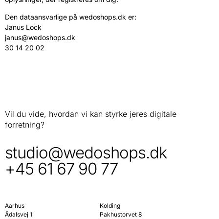
Den dataansvarlige på wedoshops.dk er:
Janus Lock
janus@wedoshops.dk
30 14 20 02
Vil du vide, hvordan vi kan styrke jeres digitale
forretning?
studio@wedoshops.dk
+45 61 67 90 77
Aarhus
Kolding
Ådalsvej 1
Pakhustorvet 8