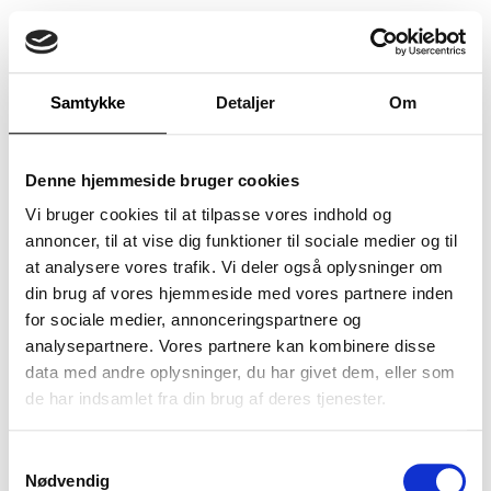
Tree From Me
Samtykke
Detaljer
Om
Denne hjemmeside bruger cookies
Vi bruger cookies til at tilpasse vores indhold og
Vil du vide, hvordan vi kan styrke jeres digitale
annoncer, til at vise dig funktioner til sociale medier og til
forretning?
at analysere vores trafik. Vi deler også oplysninger om
din brug af vores hjemmeside med vores partnere inden
studio@wedoshops.dk
for sociale medier, annonceringspartnere og
+45 61 67 90 77
analysepartnere. Vores partnere kan kombinere disse
data med andre oplysninger, du har givet dem, eller som
de har indsamlet fra din brug af deres tjenester.
Aarhus
Kolding
Ådalsvej 1
Pakhustorvet 8
Samtykkevalg
8240 Risskov
6000 Kolding
Nødvendig